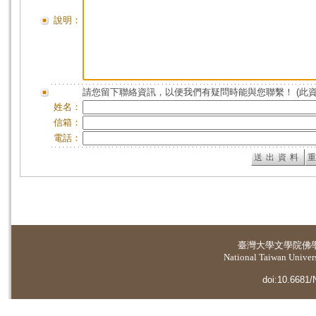
說明：
請您留下聯絡資訊，以便我們有疑問時能與您聯繫！ (此
姓名：
信箱：
電話：
臺灣大學
文學院佛
National Taiwan Universi
doi:10.6681