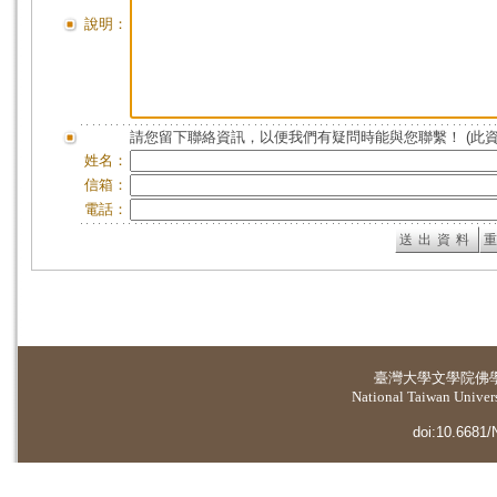
說明：
請您留下聯絡資訊，以便我們有疑問時能與您聯繫！ (此
姓名：
信箱：
電話：
臺灣大學
文學院佛
National Taiwan Universi
doi:10.6681