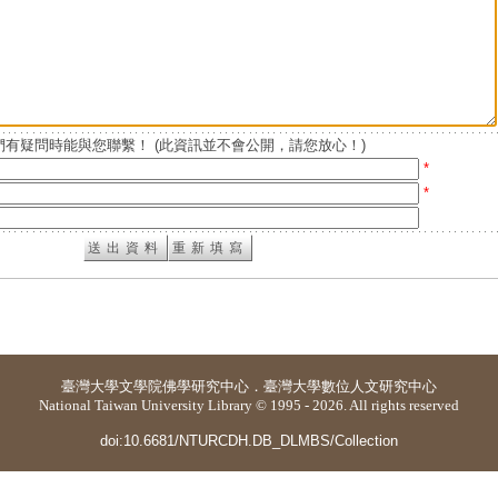
有疑問時能與您聯繫！ (此資訊並不會公開，請您放心！)
*
*
臺灣大學
文學院佛學研究中心
．
臺灣大學數位人文研究中心
National Taiwan University Library © 1995 - 2026. All rights reserved
doi:10.6681/NTURCDH.DB_DLMBS/Collection