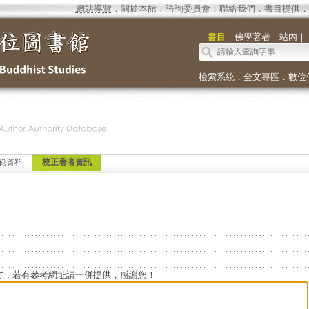
網站導覽
．
關於本館
．
諮詢委員會
．
聯絡我們
．
書目提供
．
｜
書目
｜
佛學著者
｜
站內
｜
檢索系統
．
全文專區
．
數位
範資料
校正著者資訊
方，若有參考網址請一併提供，感謝您！