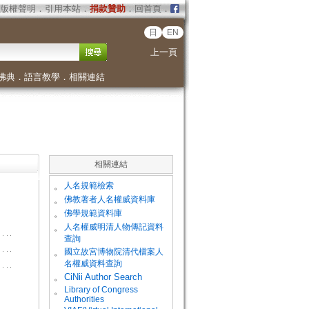
版權聲明
．
引用本站
．
捐款贊助
．
回首頁
．
日
EN
上一頁
佛典
．
語言教學
．
相關連結
相關連結
。
人名規範檢索
。
佛教著者人名權威資料庫
。
佛學規範資料庫
。
人名權威明清人物傳記資料
查詢
。
國立故宮博物院清代檔案人
名權威資料查詢
。
CiNii Author Search
Library of Congress
。
Authorities