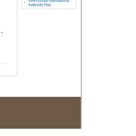
VIAF(Virtual International
。
Authority File)
*