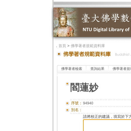
．
首頁
>
佛學著者規範資料庫
佛學著者檢索
查詢結果
佛學著者規
閻蓮妙
序號：
94940
別名：
請將校正的建議，填寫於下