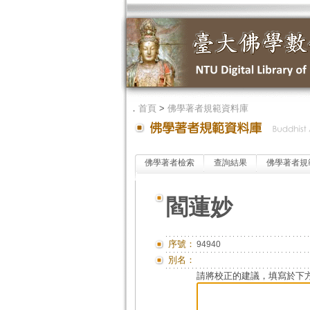
．
首頁
>
佛學著者規範資料庫
佛學著者檢索
查詢結果
佛學著者規
閻蓮妙
序號：
94940
別名：
請將校正的建議，填寫於下