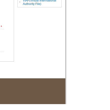
VIAF(Virtual International
。
Authority File)
*