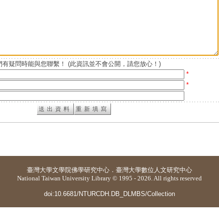
有疑問時能與您聯繫！ (此資訊並不會公開，請您放心！)
*
*
臺灣大學
文學院佛學研究中心
．
臺灣大學數位人文研究中心
National Taiwan University Library © 1995 - 2026. All rights reserved
doi:10.6681/NTURCDH.DB_DLMBS/Collection