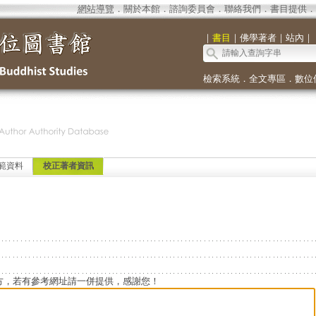
網站導覽
．
關於本館
．
諮詢委員會
．
聯絡我們
．
書目提供
．
｜
書目
｜
佛學著者
｜
站內
｜
檢索系統
．
全文專區
．
數位
範資料
校正著者資訊
方，若有參考網址請一併提供，感謝您！