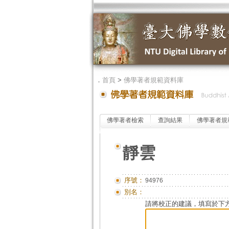
．
首頁
>
佛學著者規範資料庫
佛學著者檢索
查詢結果
佛學著者規
靜雲
序號：
94976
別名：
請將校正的建議，填寫於下