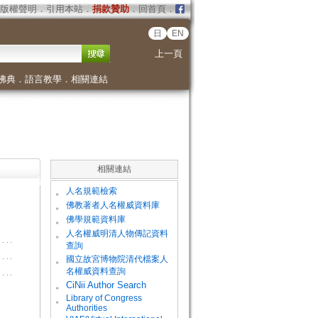
版權聲明
．
引用本站
．
捐款贊助
．
回首頁
．
日
EN
上一頁
佛典
．
語言教學
．
相關連結
相關連結
。
人名規範檢索
。
佛教著者人名權威資料庫
。
佛學規範資料庫
。
人名權威明清人物傳記資料
查詢
。
國立故宮博物院清代檔案人
名權威資料查詢
。
CiNii Author Search
Library of Congress
。
Authorities