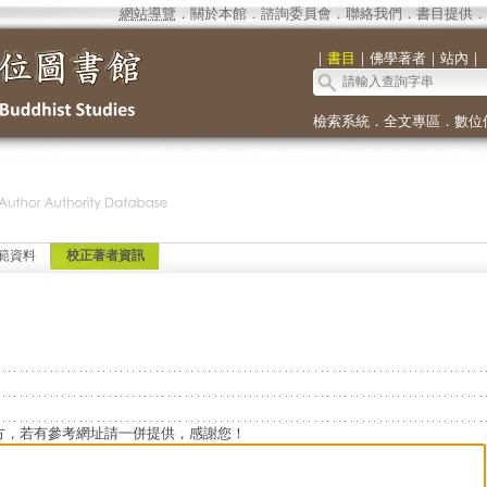
網站導覽
．
關於本館
．
諮詢委員會
．
聯絡我們
．
書目提供
．
｜
書目
｜
佛學著者
｜
站內
｜
檢索系統
．
全文專區
．
數位
範資料
校正著者資訊
方，若有參考網址請一併提供，感謝您！