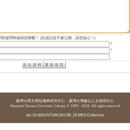
有疑問時能與您聯繫！ (此資訊並不會公開，請您放心！)
*
*
臺灣大學
文學院佛學研究中心
．
臺灣大學數位人文研究中心
National Taiwan University Library © 1995 - 2026. All rights reserved
doi:10.6681/NTURCDH.DB_DLMBS/Collection