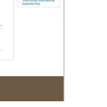
VIAF(Virtual International
。
Authority File)
*