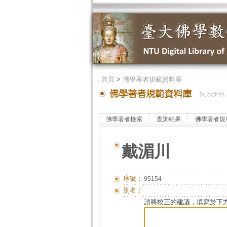
．
首頁
>
佛學著者規範資料庫
佛學著者檢索
查詢結果
佛學著者規
戴湄川
序號：
95154
別名：
請將校正的建議，填寫於下