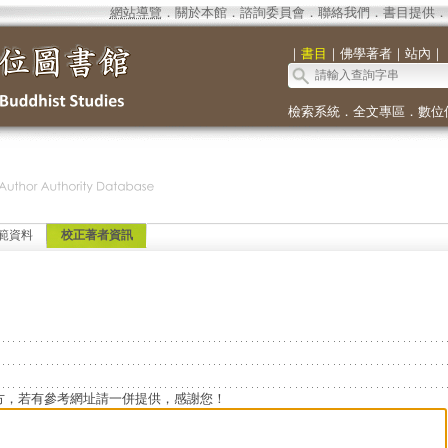
網站導覽
．
關於本館
．
諮詢委員會
．
聯絡我們
．
書目提供
．
｜
書目
｜
佛學著者
｜
站內
｜
檢索系統
．
全文專區
．
數位
範資料
校正著者資訊
方，若有參考網址請一併提供，感謝您！