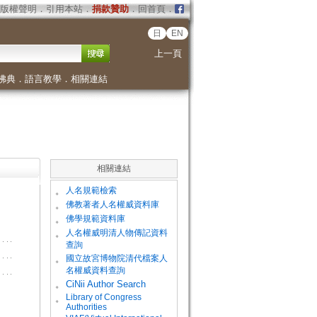
版權聲明
．
引用本站
．
捐款贊助
．
回首頁
．
日
EN
上一頁
佛典
．
語言教學
．
相關連結
相關連結
。
人名規範檢索
。
佛教著者人名權威資料庫
。
佛學規範資料庫
。
人名權威明清人物傳記資料
查詢
。
國立故宮博物院清代檔案人
名權威資料查詢
。
CiNii Author Search
Library of Congress
。
Authorities