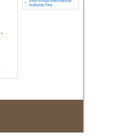
VIAF(Virtual International
。
Authority File)
*