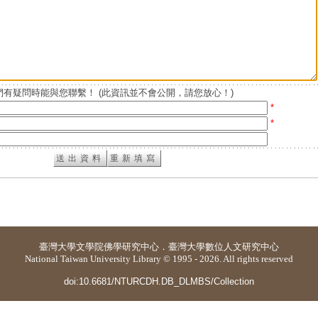
有疑問時能與您聯繫！ (此資訊並不會公開，請您放心！)
*
*
臺灣大學
文學院佛學研究中心
．
臺灣大學數位人文研究中心
National Taiwan University Library © 1995 - 2026. All rights reserved
doi:10.6681/NTURCDH.DB_DLMBS/Collection