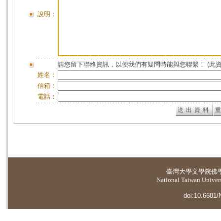
說明：
請您留下聯絡資訊，以便我們有疑問時能與您聯繫！ (此
姓名：
信箱：
電話：
臺灣大學
文學院佛
National Taiwan Universi
doi:10.6681