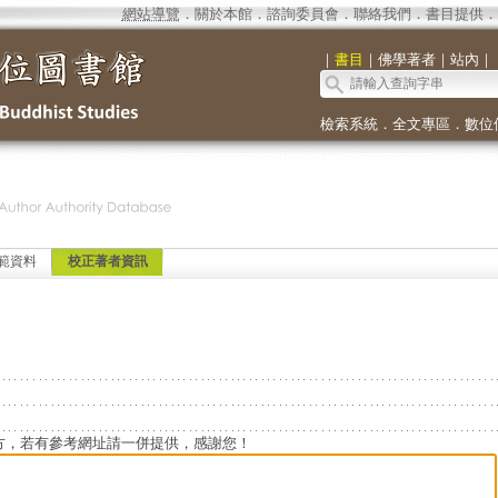
網站導覽
．
關於本館
．
諮詢委員會
．
聯絡我們
．
書目提供
．
｜
書目
｜
佛學著者
｜
站內
｜
檢索系統
．
全文專區
．
數位
範資料
校正著者資訊
方，若有參考網址請一併提供，感謝您！