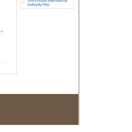
VIAF(Virtual International
。
Authority File)
*