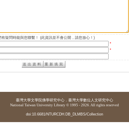
有疑問時能與您聯繫！ (此資訊並不會公開，請您放心！)
*
*
臺灣大學
文學院佛學研究中心
．
臺灣大學數位人文研究中心
National Taiwan University Library © 1995 - 2026. All rights reserved
doi:10.6681/NTURCDH.DB_DLMBS/Collection