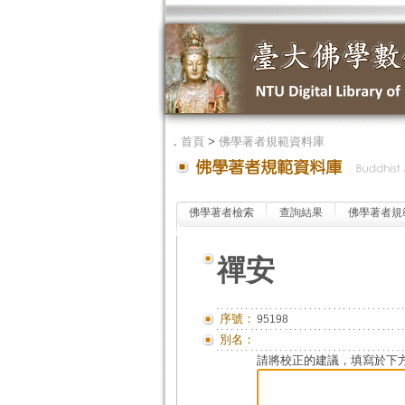
．
首頁
>
佛學著者規範資料庫
佛學著者檢索
查詢結果
佛學著者規
禪安
序號：
95198
別名：
請將校正的建議，填寫於下