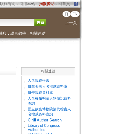
版權聲明
．
引用本站
．
捐款贊助
．
回首頁
．
日
EN
上一頁
佛典
．
語言教學
．
相關連結
相關連結
。
人名規範檢索
。
佛教著者人名權威資料庫
。
佛學規範資料庫
。
人名權威明清人物傳記資料
查詢
。
國立故宮博物院清代檔案人
名權威資料查詢
。
CiNii Author Search
Library of Congress
。
Authorities