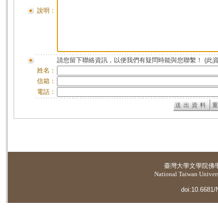
說明：
請您留下聯絡資訊，以便我們有疑問時能與您聯繫！ (此
姓名：
信箱：
電話：
臺灣大學
文學院佛
National Taiwan Universi
doi:10.6681