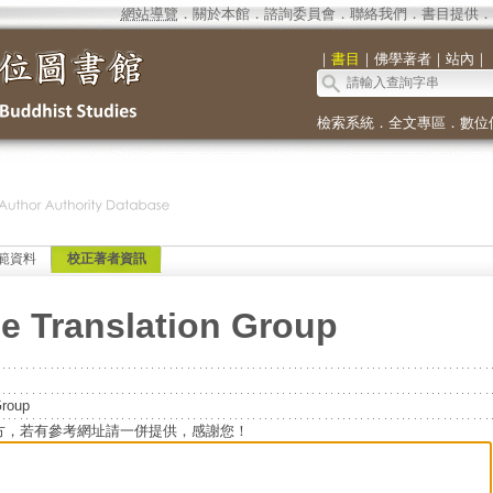
網站導覽
．
關於本館
．
諮詢委員會
．
聯絡我們
．
書目提供
．
｜
書目
｜
佛學著者
｜
站內
｜
檢索系統
．
全文專區
．
數位
範資料
校正著者資訊
e Translation Group
Group
方，若有參考網址請一併提供，感謝您！