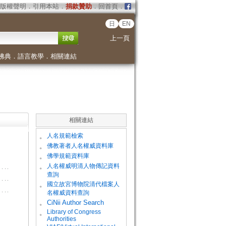
版權聲明
．
引用本站
．
捐款贊助
．
回首頁
．
日
EN
上一頁
佛典
．
語言教學
．
相關連結
相關連結
。
人名規範檢索
。
佛教著者人名權威資料庫
。
佛學規範資料庫
。
人名權威明清人物傳記資料
查詢
。
國立故宮博物院清代檔案人
名權威資料查詢
。
CiNii Author Search
Library of Congress
。
Authorities