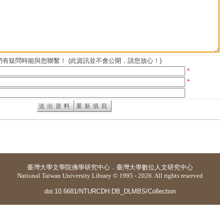
有疑問時能與您聯繫！ (此資訊並不會公開，請您放心！)
*
*
臺灣大學
文學院佛學研究中心
．
臺灣大學數位人文研究中心
National Taiwan University Library © 1995 - 2026. All rights reserved
doi:10.6681/NTURCDH.DB_DLMBS/Collection