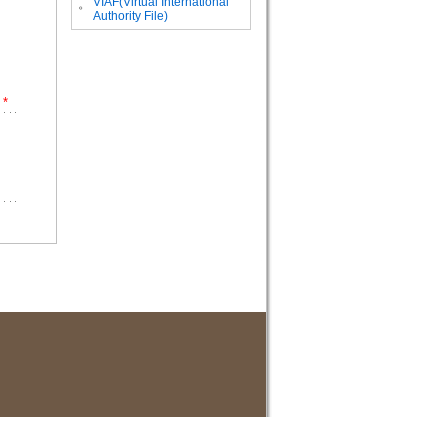
VIAF(Virtual International
。
Authority File)
*