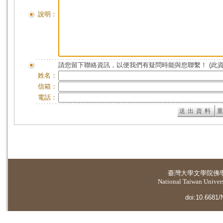
說明：
請您留下聯絡資訊，以便我們有疑問時能與您聯繫！ (此
姓名：
信箱：
電話：
臺灣大學
文學院佛
National Taiwan Universi
doi:10.6681