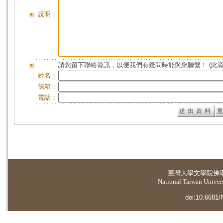
說明：
請您留下聯絡資訊，以便我們有疑問時能與您聯繫！ (此
姓名：
信箱：
電話：
臺灣大學
文學院佛
National Taiwan Universi
doi:10.6681