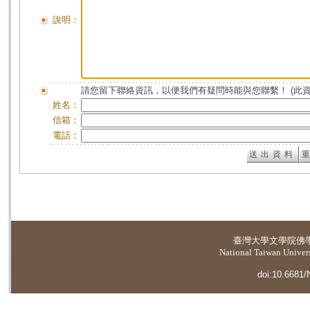
說明：
請您留下聯絡資訊，以便我們有疑問時能與您聯繫！ (此
姓名：
信箱：
電話：
臺灣大學
文學院佛
National Taiwan Universi
doi:10.6681