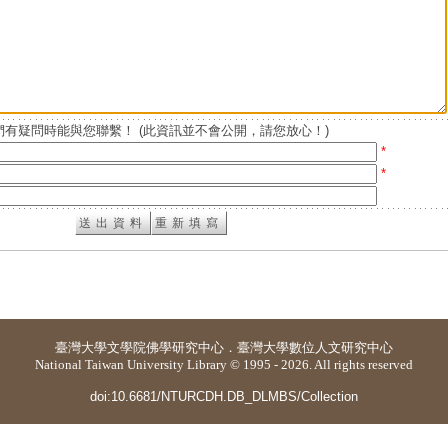
有疑問時能與您聯繫！ (此資訊並不會公開，請您放心！)
*
*
臺灣大學
文學院佛學研究中心
．
臺灣大學數位人文研究中心
National Taiwan University Library © 1995 - 2026. All rights reserved
doi:10.6681/NTURCDH.DB_DLMBS/Collection