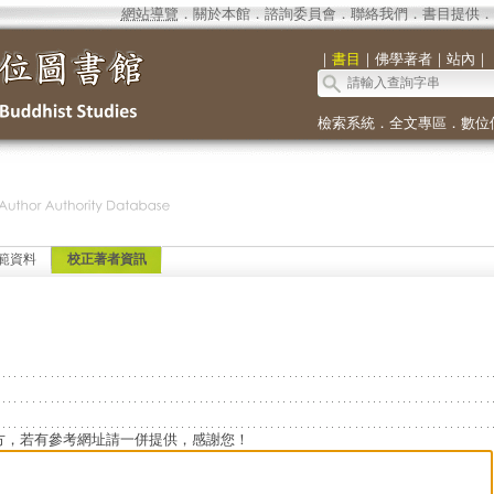
網站導覽
．
關於本館
．
諮詢委員會
．
聯絡我們
．
書目提供
．
｜
書目
｜
佛學著者
｜
站內
｜
檢索系統
．
全文專區
．
數位
範資料
校正著者資訊
方，若有參考網址請一併提供，感謝您！