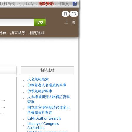
版權聲明
．
引用本站
．
捐款贊助
．
回首頁
．
日
EN
上一頁
佛典
．
語言教學
．
相關連結
相關連結
。
人名規範檢索
。
佛教著者人名權威資料庫
。
佛學規範資料庫
。
人名權威明清人物傳記資料
查詢
。
國立故宮博物院清代檔案人
名權威資料查詢
。
CiNii Author Search
Library of Congress
。
Authorities