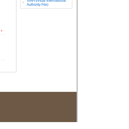
VIAF(Virtual International
。
Authority File)
*