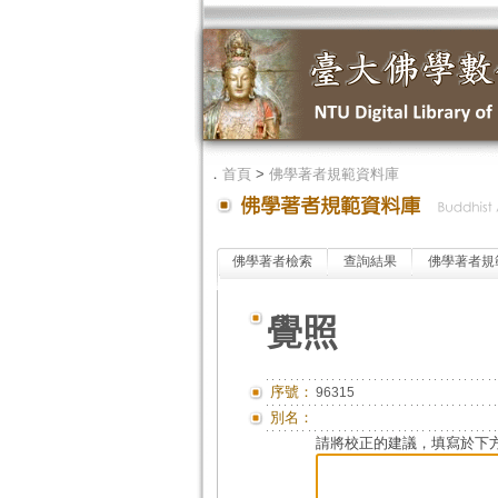
．
首頁
>
佛學著者規範資料庫
佛學著者檢索
查詢結果
佛學著者規
覺照
序號：
96315
別名：
請將校正的建議，填寫於下