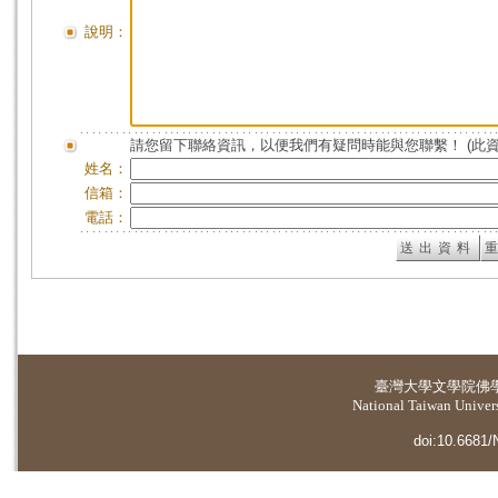
說明：
請您留下聯絡資訊，以便我們有疑問時能與您聯繫！ (此
姓名：
信箱：
電話：
臺灣大學
文學院佛
National Taiwan Universi
doi:10.6681