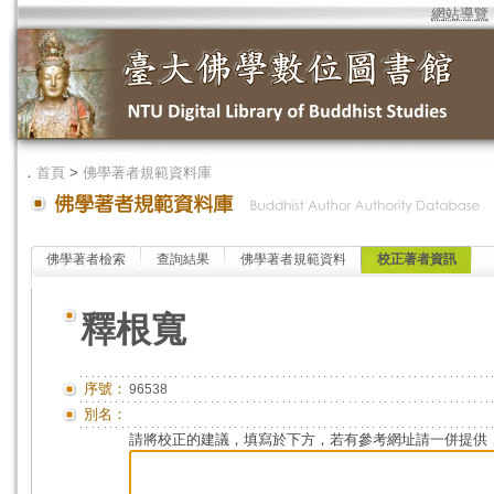
網站導覽
．
首頁
>
佛學著者規範資料庫
佛學著者檢索
查詢結果
佛學著者規範資料
校正著者資訊
釋根寬
序號：
96538
別名：
請將校正的建議，填寫於下方，若有參考網址請一併提供