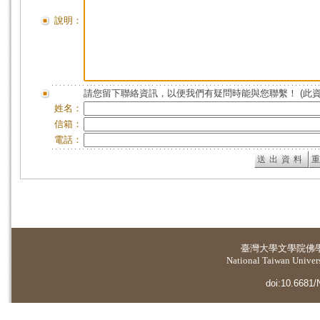
說明：
請您留下聯絡資訊，以便我們有疑問時能與您聯繫！ (此
姓名：
信箱：
電話：
臺灣大學
文學院佛
National Taiwan Universi
doi:10.6681