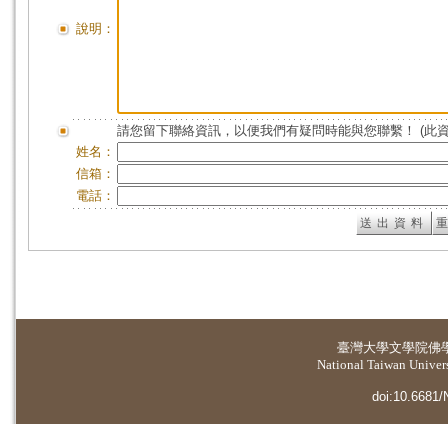
說明：
請您留下聯絡資訊，以便我們有疑問時能與您聯繫！ (此
姓名：
信箱：
電話：
臺灣大學
文學院佛
National Taiwan Universi
doi:10.6681