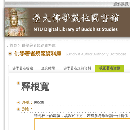
網站導覽
．
首頁
>
佛學著者規範資料庫
佛學著者檢索
查詢結果
佛學著者規範資料
校正著者資訊
釋根寬
序號：
96538
別名：
請將校正的建議，填寫於下方，若有參考網址請一併提供