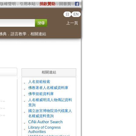
版權聲明
．
引用本站
．
捐款贊助
．
回首頁
．
日
EN
上一頁
佛典
．
語言教學
．
相關連結
相關連結
。
人名規範檢索
。
佛教著者人名權威資料庫
。
佛學規範資料庫
。
人名權威明清人物傳記資料
查詢
。
國立故宮博物院清代檔案人
名權威資料查詢
。
CiNii Author Search
Library of Congress
。
Authorities