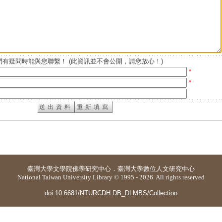
有疑問時能與您聯繫！ (此資訊並不會公開，請您放心！)
*
*
臺灣大學
文學院佛學研究中心
．
臺灣大學數位人文研究中心
National Taiwan University Library © 1995 - 2026. All rights reserved
doi:10.6681/NTURCDH.DB_DLMBS/Collection