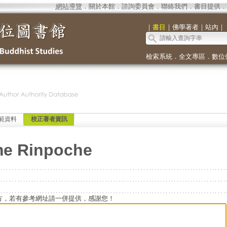
網站導覽
．
關於本館
．
諮詢委員會
．
聯絡我們
．
書目提供
．
｜
書目
｜
佛學著者
｜
站內
｜
檢索系統
．
全文專區
．
數位
範資料
校正著者資訊
e Rinpoche
方，若有參考網址請一併提供，感謝您！