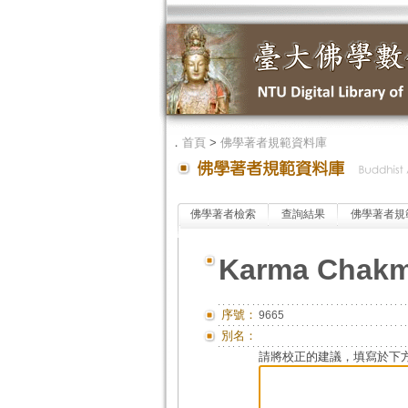
．
首頁
>
佛學著者規範資料庫
佛學著者檢索
查詢結果
佛學著者規
Karma Chakm
序號：
9665
別名：
請將校正的建議，填寫於下