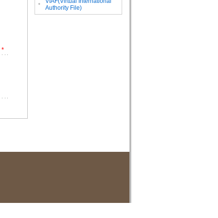
VIAF(Virtual International
。
Authority File)
*