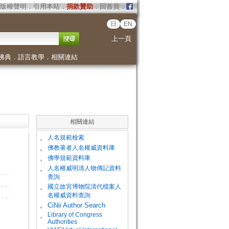
版權聲明
．
引用本站
．
捐款贊助
．
回首頁
．
日
EN
上一頁
佛典
．
語言教學
．
相關連結
相關連結
。
人名規範檢索
。
佛教著者人名權威資料庫
。
佛學規範資料庫
。
人名權威明清人物傳記資料
查詢
。
國立故宮博物院清代檔案人
名權威資料查詢
。
CiNii Author Search
Library of Congress
。
Authorities