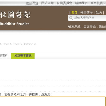
網站導覽
．
關於本館
．
諮詢委員會
．
聯絡我們
．
書目提供
．
｜
書目
｜
佛學著者
｜
站內
｜
檢索系統
．
全文專區
．
數位
範資料
校正著者資訊
方，若有參考網址請一併提供，感謝您！