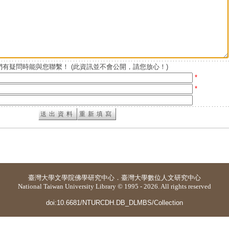
有疑問時能與您聯繫！ (此資訊並不會公開，請您放心！)
*
*
臺灣大學
文學院佛學研究中心
．
臺灣大學數位人文研究中心
National Taiwan University Library © 1995 - 2026. All rights reserved
doi:10.6681/NTURCDH.DB_DLMBS/Collection