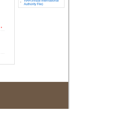
VIAF(Virtual International
。
Authority File)
*