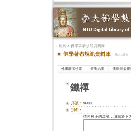
．
首頁
>
佛學著者規範資料庫
佛學著者檢索
查詢結果
佛學著者規
鐵禪
序號：
96880
別名：
請將校正的建議，填寫於下