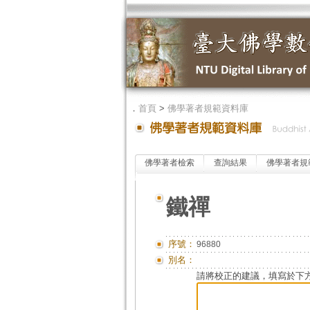
．
首頁
>
佛學著者規範資料庫
佛學著者檢索
查詢結果
佛學著者規
鐵禪
序號：
96880
別名：
請將校正的建議，填寫於下