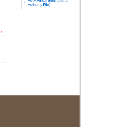
VIAF(Virtual International
。
Authority File)
*