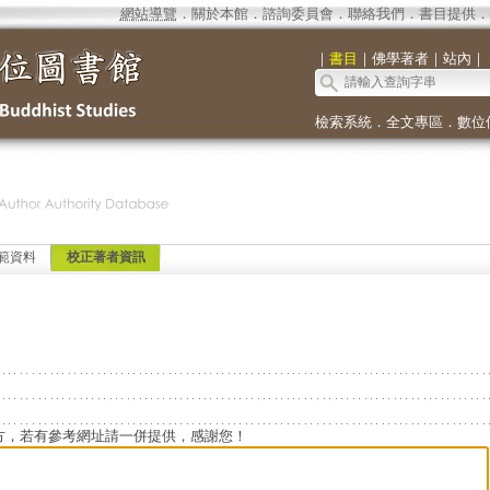
網站導覽
．
關於本館
．
諮詢委員會
．
聯絡我們
．
書目提供
．
｜
書目
｜
佛學著者
｜
站內
｜
檢索系統
．
全文專區
．
數位
範資料
校正著者資訊
方，若有參考網址請一併提供，感謝您！