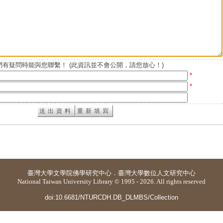
有疑問時能與您聯繫！ (此資訊並不會公開，請您放心！)
*
*
臺灣大學
文學院佛學研究中心
．
臺灣大學數位人文研究中心
National Taiwan University Library © 1995 - 2026. All rights reserved
doi:10.6681/NTURCDH.DB_DLMBS/Collection