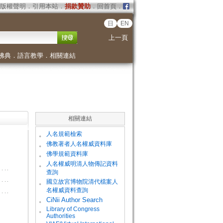
版權聲明
．
引用本站
．
捐款贊助
．
回首頁
．
日
EN
上一頁
佛典
．
語言教學
．
相關連結
相關連結
。
人名規範檢索
。
佛教著者人名權威資料庫
。
佛學規範資料庫
。
人名權威明清人物傳記資料
查詢
。
國立故宮博物院清代檔案人
名權威資料查詢
。
CiNii Author Search
Library of Congress
。
Authorities