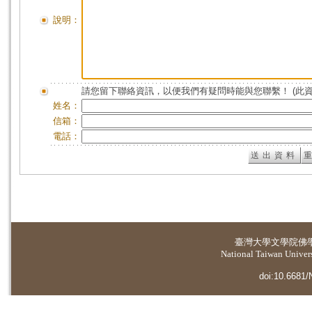
說明：
請您留下聯絡資訊，以便我們有疑問時能與您聯繫！ (此
姓名：
信箱：
電話：
臺灣大學
文學院佛
National Taiwan Universi
doi:10.6681