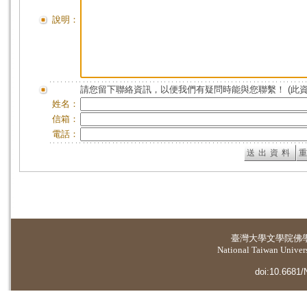
說明：
請您留下聯絡資訊，以便我們有疑問時能與您聯繫！ (此
姓名：
信箱：
電話：
臺灣大學
文學院佛
National Taiwan Universi
doi:10.6681