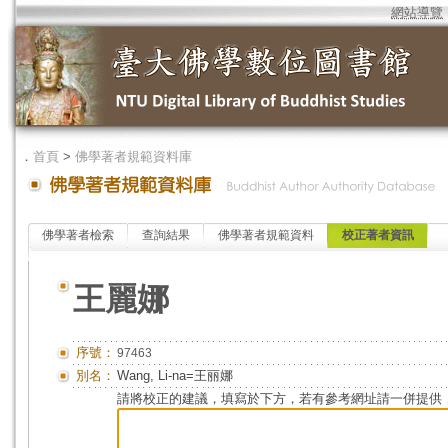
網站導覽
．
首頁
>
佛學著者規範資料庫
佛學著者檢索
查詢結果
佛學著者規範資料
校正著者資訊
王麗娜
序號：
97463
別名：
Wang, Li-na=王丽娜
請將校正的建議，填寫於下方，若有參考網址請一併提供