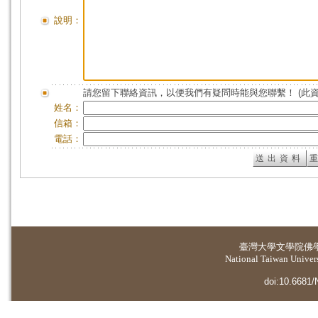
說明：
請您留下聯絡資訊，以便我們有疑問時能與您聯繫！ (此
姓名：
信箱：
電話：
臺灣大學
文學院佛
National Taiwan Universi
doi:10.6681