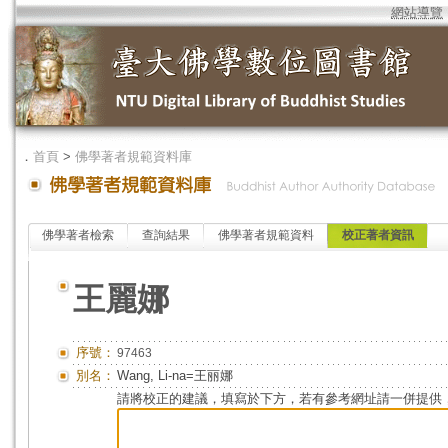
網站導覽
．
首頁
>
佛學著者規範資料庫
佛學著者檢索
查詢結果
佛學著者規範資料
校正著者資訊
王麗娜
序號：
97463
別名：
Wang, Li-na=王丽娜
請將校正的建議，填寫於下方，若有參考網址請一併提供