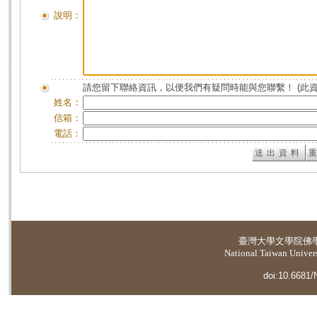
說明：
請您留下聯絡資訊，以便我們有疑問時能與您聯繫！ (此
姓名：
信箱：
電話：
臺灣大學
文學院佛
National Taiwan Universi
doi:10.6681