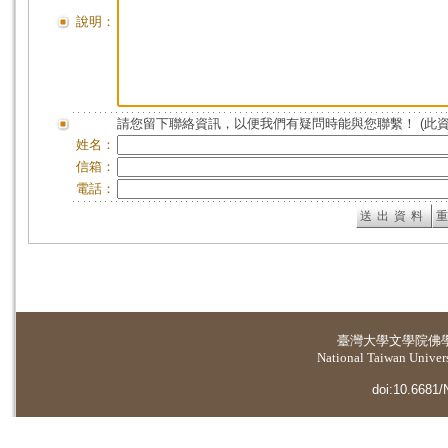
說明：
請您留下聯絡資訊，以便我們有疑問時能與您聯繫！ (此
姓名：
信箱：
電話：
臺灣大學
文學院佛
National Taiwan Universi
doi:10.6681