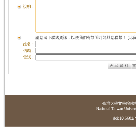
說明：
請您留下聯絡資訊，以便我們有疑問時能與您聯繫！ (此
姓名：
信箱：
電話：
臺灣大學
文學院佛
National Taiwan Universi
doi:10.6681