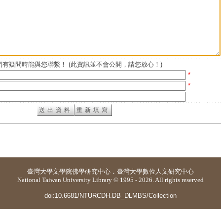
有疑問時能與您聯繫！ (此資訊並不會公開，請您放心！)
*
*
臺灣大學
文學院佛學研究中心
．
臺灣大學數位人文研究中心
National Taiwan University Library © 1995 - 2026. All rights reserved
doi:10.6681/NTURCDH.DB_DLMBS/Collection