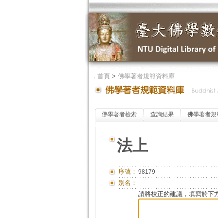
．
首頁
>
佛學著者規範資料庫
佛學著者檢索
查詢結果
佛學著者規
法上
序號：
98179
別名：
請將校正的建議，填寫於下