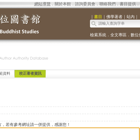
網站導覽
．
關於本館
．
諮詢委員會
．
聯絡我們
．
書目提供
．
｜
書目
｜
佛學著者
｜
站內
｜
檢索系統
．
全文專區
．
數位
範資料
校正著者資訊
方，若有參考網址請一併提供，感謝您！