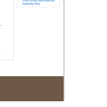
VIAF(Virtual International
。
Authority File)
*