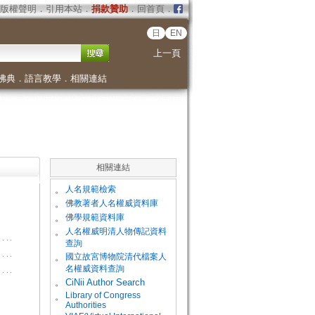
版權聲明
．
引用本站
．
捐款贊助
．
回首頁
．
日
EN
上一頁
佛典
．
語言教學
．
相關連結
相關連結
。
人名規範檢索
。
佛教著者人名權威資料庫
。
佛學規範資料庫
。
人名權威明清人物傳記資料
查詢
。
國立故宮博物院清代檔案人
名權威資料查詢
。
CiNii Author Search
Library of Congress
。
Authorities