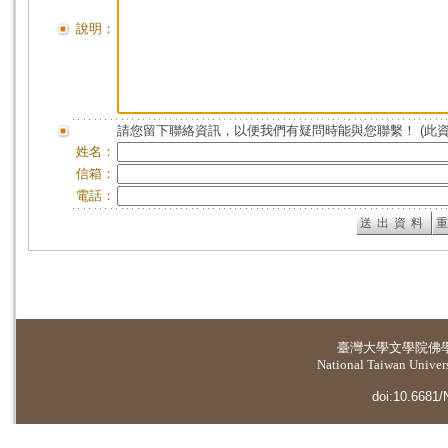
說明：
請您留下聯絡資訊，以便我們有疑問時能與您聯繫！ (此
姓名：
信箱：
電話：
臺灣大學
文學院佛
National Taiwan Universi
doi:10.6681