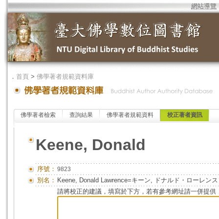
網站導覽
．
首頁
>
佛學著者規範資料庫
佛學著者檢索
查詢結果
佛學著者規範資料
校正著者資訊
Keene, Donald
序號：
9823
別名：
Keene, Donald Lawrence=キーン, ドナルド・ローレンス
請將校正的建議，填寫於下方，若有參考網址請一併提供