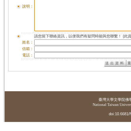
說明：
請您留下聯絡資訊，以便我們有疑問時能與您聯繫！ (此
姓名：
信箱：
電話：
臺灣大學
文學院佛
National Taiwan Universi
doi:10.6681