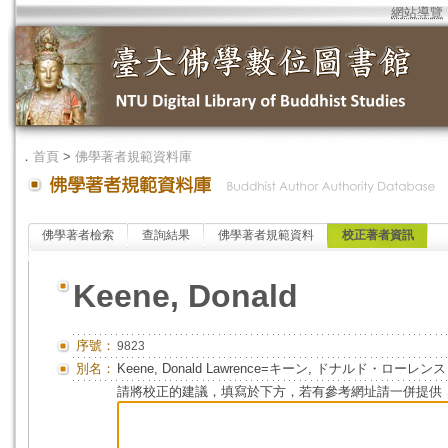
網站導覽
．
首頁
>
佛學著者規範資料庫
佛學著者檢索
查詢結果
佛學著者規範資料
校正著者資訊
Keene, Donald
序號：
9823
別名：
Keene, Donald Lawrence=キーン, ドナルド・ローレンス
請將校正的建議，填寫於下方，若有參考網址請一併提供