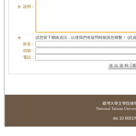
說明：
請您留下聯絡資訊，以便我們有疑問時能與您聯繫！ (此
姓名：
信箱：
電話：
臺灣大學
文學院佛
National Taiwan Universi
doi:10.6681