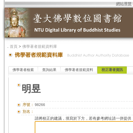
網站導覽
．
首頁
>
佛學著者規範資料庫
佛學著者檢索
查詢結果
佛學著者規範資料
校正著者資訊
明昱
序號：
98266
別名：
請將校正的建議，填寫於下方，若有參考網址請一併提供