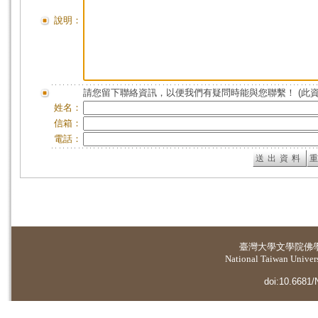
說明：
請您留下聯絡資訊，以便我們有疑問時能與您聯繫！ (此
姓名：
信箱：
電話：
臺灣大學
文學院佛
National Taiwan Universi
doi:10.6681