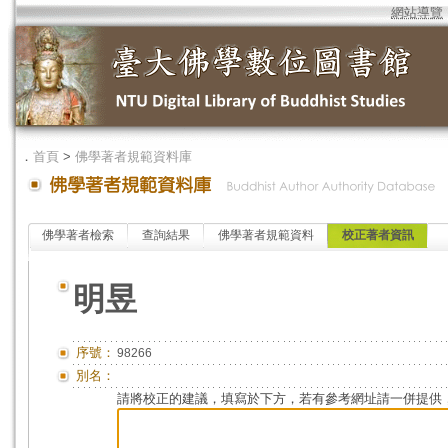
網站導覽
．
首頁
>
佛學著者規範資料庫
佛學著者檢索
查詢結果
佛學著者規範資料
校正著者資訊
明昱
序號：
98266
別名：
請將校正的建議，填寫於下方，若有參考網址請一併提供