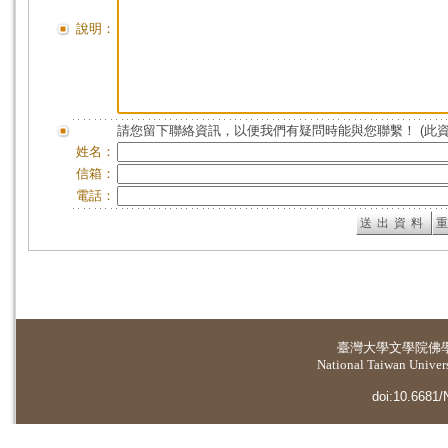
說明：
請您留下聯絡資訊，以便我們有疑問時能與您聯繫！ (此
姓名：
信箱：
電話：
臺灣大學
文學院佛
National Taiwan Universi
doi:10.6681