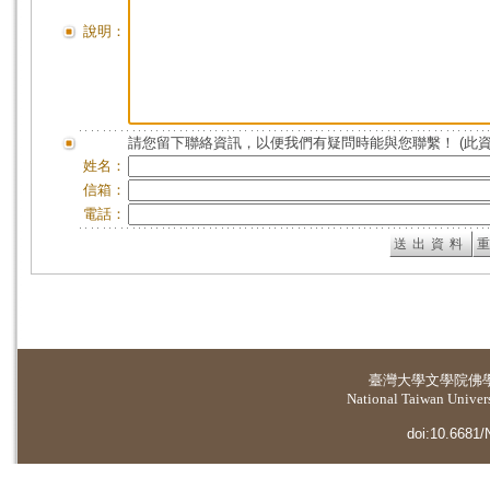
說明：
請您留下聯絡資訊，以便我們有疑問時能與您聯繫！ (此
姓名：
信箱：
電話：
臺灣大學
文學院佛
National Taiwan Universi
doi:10.6681