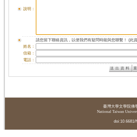
說明：
請您留下聯絡資訊，以便我們有疑問時能與您聯繫！ (此
姓名：
信箱：
電話：
臺灣大學
文學院佛
National Taiwan Universi
doi:10.6681