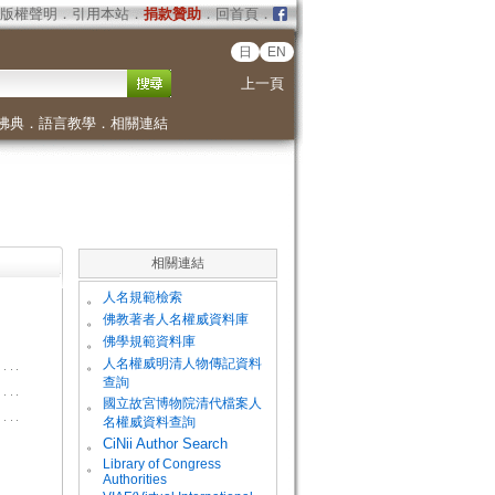
版權聲明
．
引用本站
．
捐款贊助
．
回首頁
．
日
EN
上一頁
佛典
．
語言教學
．
相關連結
相關連結
。
人名規範檢索
。
佛教著者人名權威資料庫
。
佛學規範資料庫
。
人名權威明清人物傳記資料
查詢
。
國立故宮博物院清代檔案人
名權威資料查詢
。
CiNii Author Search
Library of Congress
。
Authorities