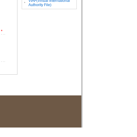
VIAF(Virtual International
。
Authority File)
*