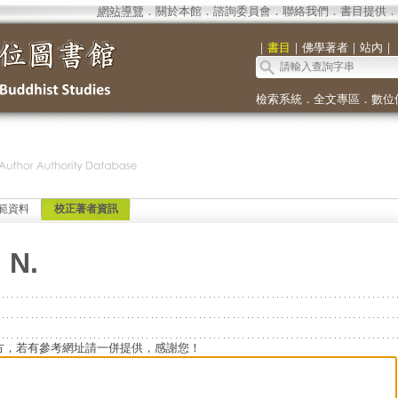
網站導覽
．
關於本館
．
諮詢委員會
．
聯絡我們
．
書目提供
．
｜
書目
｜
佛學著者
｜
站內
｜
檢索系統
．
全文專區
．
數位
範資料
校正著者資訊
 N.
方，若有參考網址請一併提供，感謝您！