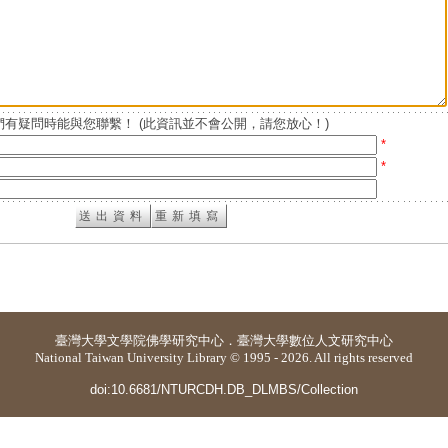
有疑問時能與您聯繫！ (此資訊並不會公開，請您放心！)
*
*
臺灣大學
文學院佛學研究中心
．
臺灣大學數位人文研究中心
National Taiwan University Library © 1995 - 2026. All rights reserved
doi:10.6681/NTURCDH.DB_DLMBS/Collection