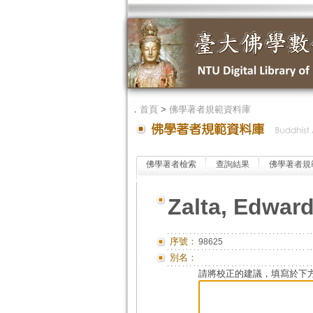
．
首頁
>
佛學著者規範資料庫
佛學著者檢索
查詢結果
佛學著者規
Zalta, Edward
序號：
98625
別名：
請將校正的建議，填寫於下