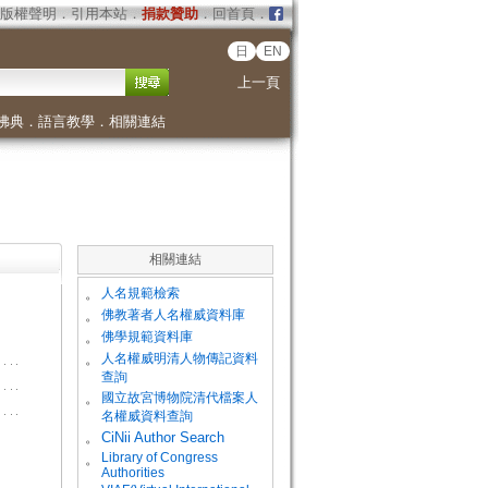
版權聲明
．
引用本站
．
捐款贊助
．
回首頁
．
日
EN
上一頁
佛典
．
語言教學
．
相關連結
相關連結
。
人名規範檢索
。
佛教著者人名權威資料庫
。
佛學規範資料庫
。
人名權威明清人物傳記資料
查詢
。
國立故宮博物院清代檔案人
名權威資料查詢
。
CiNii Author Search
Library of Congress
。
Authorities