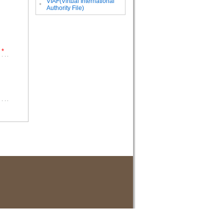
VIAF(Virtual International
。
Authority File)
*