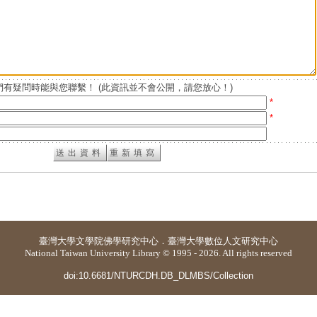
有疑問時能與您聯繫！ (此資訊並不會公開，請您放心！)
*
*
臺灣大學
文學院佛學研究中心
．
臺灣大學數位人文研究中心
National Taiwan University Library © 1995 - 2026. All rights reserved
doi:10.6681/NTURCDH.DB_DLMBS/Collection