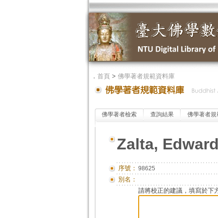
．
首頁
>
佛學著者規範資料庫
佛學著者檢索
查詢結果
佛學著者規
Zalta, Edward
序號：
98625
別名：
請將校正的建議，填寫於下