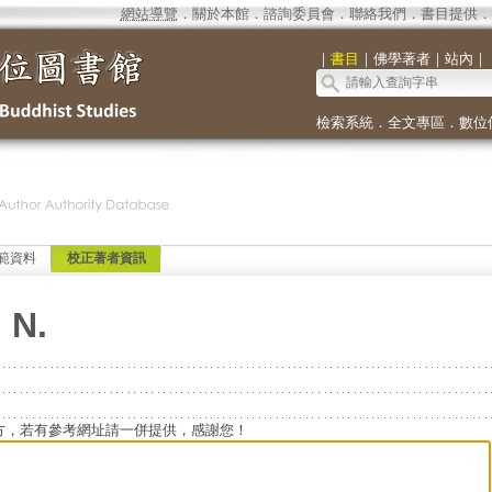
網站導覽
．
關於本館
．
諮詢委員會
．
聯絡我們
．
書目提供
．
｜
書目
｜
佛學著者
｜
站內
｜
檢索系統
．
全文專區
．
數位
範資料
校正著者資訊
 N.
方，若有參考網址請一併提供，感謝您！