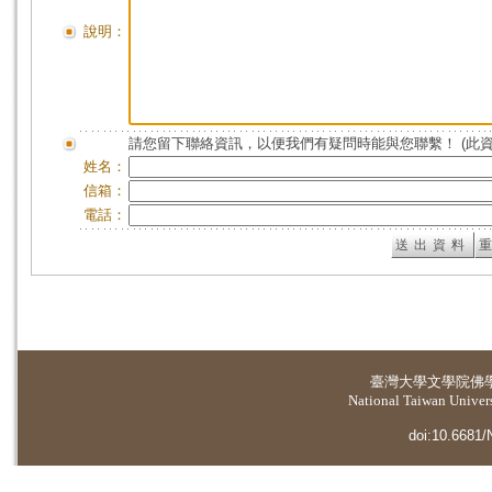
說明：
請您留下聯絡資訊，以便我們有疑問時能與您聯繫！ (此
姓名：
信箱：
電話：
臺灣大學
文學院佛
National Taiwan Universi
doi:10.6681