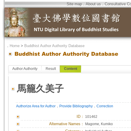
Site map
．
About us
．
Consultative C
．
Home
>
Buddhist Author Authority Database
Author Authority
Result
Content
馬籠久美子
．
．
Authorize Area for Author
Provide Bibliography
Correction
ID
：
101462
Alternative Names：
Magome, Kumiko