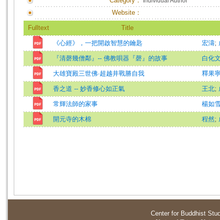
Category：
Individual Author
Website：
Fulltext
Title
《心經》，一把開啟智慧的鑰匙
宏濤
;
『清磬幾僧鄰』-- 佛教唄器『磬』的故事
白化
大雄寶殿三世佛·超越井戰勝自我
釋果
香之道 -- 妙香修心如正氣
王北
;
常輝法師的家事
楊如
開元寺的木棉
程然
;
Center for Buddhist Stu