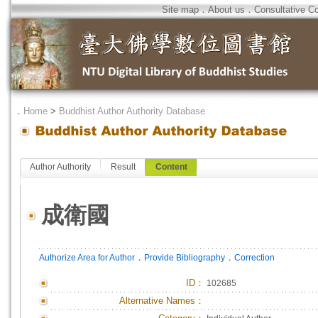
Site map
．
About us
．
Consultative C
．
Home
>
Buddhist Author Authority Database
Author Authority
Result
Content
成衛國
．
．
Authorize Area for Author
Provide Bibliography
Correction
ID
：
102685
Alternative Names：