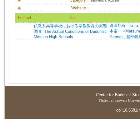
Category：
Individual Author
Website：
Fulltext
Title
遠田旭有 =Enta, 
仏教系高等学校における宗教教育の実態
本泰一 =Matsumot
調査=The Actual Conditions of Buddhist
Mission High Schools
Genryu
;
渡部鋭幸 
Center for Buddhist Stu
National Taiwan Universi
doi:10.6681