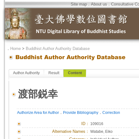
Site map
．
About us
．
Consultative C
．
Home
>
Buddhist Author Authority Database
Author Authority
Result
Content
渡部鋭幸
．
．
Authorize Area for Author
Provide Bibliography
Correction
ID
：
109016
Alternative Names：
Watabe, Eiko