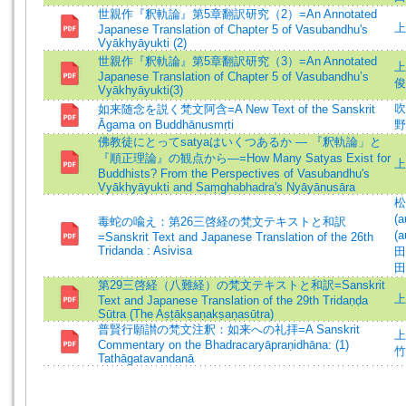
世親作『釈軌論』第5章翻訳研究（2）=An Annotated
上
Japanese Translation of Chapter 5 of Vasubandhu's
Vyākhyāyukti (2)
世親作『釈軌論』第5章翻訳研究（3）=An Annotated
上
Japanese Translation of Chapter 5 of Vasubandhu’s
俊郎
Vyākhyāyukti(3)
吹
如来随念を説く梵文阿含=A New Text of the Sanskrit
Āgama on Buddhānusmṛti
野
佛教徒にとってsatyaはいくつあるか ― 『釈軌論」と
『順正理論』の観点から―=How Many Satyas Exist for
上
Buddhists? From the Perspectives of Vasubandhu's
Vyākhyāyukti and Saṃghabhadra's Nyāyānusāra
松
(a
毒蛇の喩え：第26三啓経の梵文テキストと和訳
(a
=Sanskrit Text and Japanese Translation of the 26th
Tridanda : Asivisa
田
田隆
第29三啓経（八難経）の梵文テキストと和訳=Sanskrit
上
Text and Japanese Translation of the 29th Tridaṇḍa
Sūtra (The Aṣṭākṣaṇakṣaṇasūtra)
普賢行願讃の梵文注釈：如来への礼拝=A Sanskrit
上
Commentary on the Bhadracaryāpraṇidhāna: (1)
竹 
Tathāgatavandanā