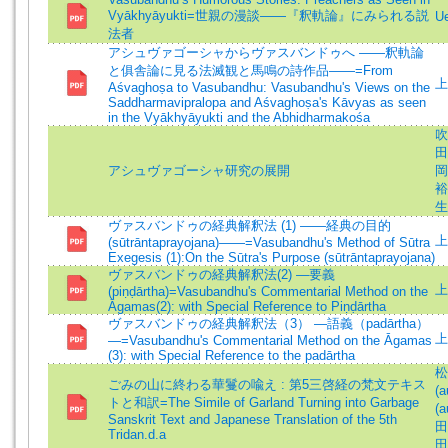
Vyākhyāyukti=世親の漫談――『釈軌論』にみられる説
U
法者
アシュヴァゴーシャからヴァスバンドゥへ ——釈軌論
と俱舎論に見る法滅観と馬鳴の詩作品——=From
上
Aśvaghoṣa to Vasubandhu: Vasubandhu's Views on the
Saddharmavipralopa and Aśvaghoṣa's Kāvyas as seen
in the Vyākhyāyukti and the Abhidharmakośa
吹
田
アシュヴァゴーシャ研究の展開
岡
裕成
生 
ヴァスバンドゥの経典解釈法 (1) ——経典の目的
上
(sūtrāntaprayojana)——=Vasubandhu's Method of Sūtra
Exegesis (1):On the Sūtra's Purpose (sūtrāntaprayojana)
ヴァスバンドゥの経典解釈法(2) ―要義
上
(piṇḍārtha)=Vasubandhu's Commentarial Method on the
Āgamas(2): with Special Reference to Piṇḍārtha
ヴァスバンドゥの経典解釈法（3） ―語義（padārtha）
上
―=Vasubandhu's Commentarial Method on the Āgamas
(3): with Special Reference to the padārtha
松
ごみの山に終わる華鬘の喩え : 第5三啓経の梵文テキス
(a
トと和訳=The Simile of Garland Turning into Garbage
(a
Sanskrit Text and Japanese Translation of the 5th
田
Tridan.d.a
田隆