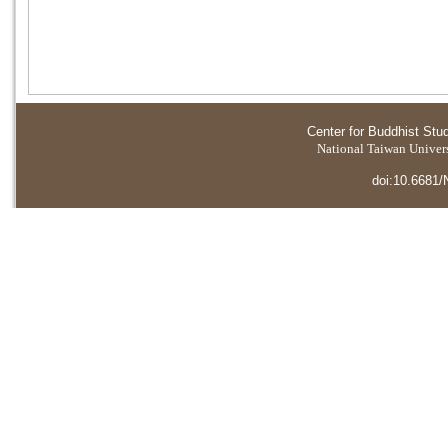
Center for Buddhist Stu
National Taiwan Universi
doi:10.6681