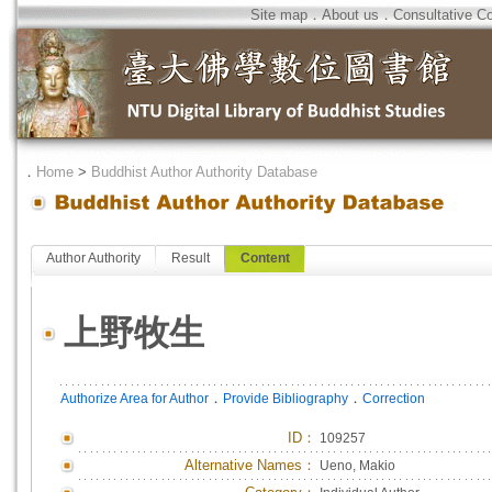
Site map
．
About us
．
Consultative C
．
Home
>
Buddhist Author Authority Database
Author Authority
Result
Content
上野牧生
．
．
Authorize Area for Author
Provide Bibliography
Correction
ID
：
109257
Alternative Names：
Ueno, Makio