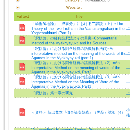
Category：
Individual Author
Website：
Fulltext
Title
『瑜伽師地論』「摂事分」における二諦説（上）=The
上
Theory of the Two Truths in the Vastusaṃgrahaṇi in the
Yogācārabhūmi (Part 1)
『釈軌論」の経典註釈法とその典拠=Commentarial
上
Method of the Vyākhyāyukti and Its Sources
『釈軌論』における阿含経典の語義解釈法(1)=An
上
interpretative method on the meaning of the words of the
Agamas in the Vyakhyayukti (part 1)
『釈軌論』における阿含経典の語義解釈法（2）=An
上
Interpretative Method on the meaning of words of the
Āgamas in the Vyākhyāyukti, Part2
『釈軌論』における阿含経典の語義解釈法（3）=An
上
Interpretative Method on the Meaning of Word of the
Āgamas in the Vyākhyāyukti, Part3
『釈軌論』第一章の研究
上
小
＜資料＞ 新出梵本『倶舎論安慧疏』（界品）試訳（4）
雄
Vasubandhu’s Humorous Stories: Preachers as Seen in