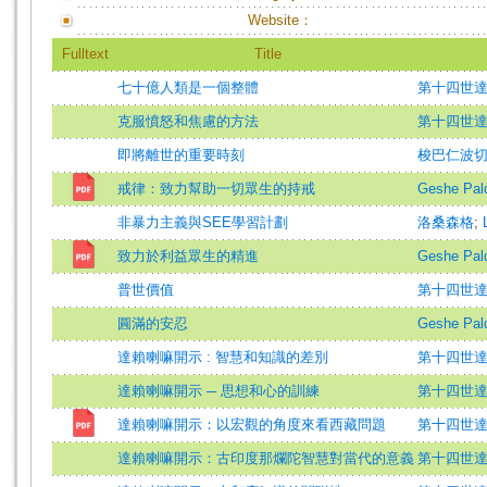
Website：
Fulltext
Title
七十億人類是一個整體
第十四世
克服憤怒和焦慮的方法
第十四世
即將離世的重要時刻
梭巴仁波
戒律：致力幫助一切眾生的持戒
Geshe Pal
非暴力主義與SEE學習計劃
洛桑森格
;
致力於利益眾生的精進
Geshe Pal
普世價值
第十四世
圓滿的安忍
Geshe Pal
達賴喇嘛開示 : 智慧和知識的差別
第十四世
達賴喇嘛開示 ─ 思想和心的訓練
第十四世
達賴喇嘛開示：以宏觀的角度來看西藏問題
第十四世
達賴喇嘛開示：古印度那爛陀智慧對當代的意義
第十四世達賴