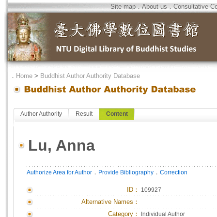
Site map
．
About us
．
Consultative C
．
Home
>
Buddhist Author Authority Database
Author Authority
Result
Content
Lu, Anna
．
．
Authorize Area for Author
Provide Bibliography
Correction
ID
：
109927
Alternative Names：
Category：
Individual Author