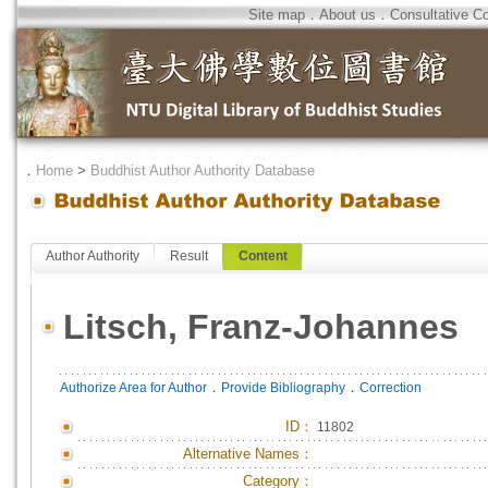
Site map
．
About us
．
Consultative C
．
Home
>
Buddhist Author Authority Database
Author Authority
Result
Content
Litsch, Franz-Johannes
．
．
Authorize Area for Author
Provide Bibliography
Correction
ID
：
11802
Alternative Names：
Category：