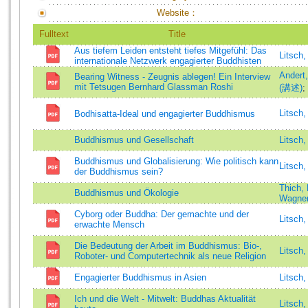
Website：
Fulltext
Title
Aus tiefem Leiden entsteht tiefes Mitgefühl: Das
Litsch
internationale Netzwerk engagierter Buddhisten
Andert
Bearing Witness - Zeugnis ablegen! Ein Interview
mit Tetsugen Bernhard Glassman Roshi
(講述)
;
Litsch
Bodhisatta-Ideal und engagierter Buddhismus
Buddhismus und Gesellschaft
Litsch
Buddhismus und Globalisierung: Wie politisch kann
Litsch
der Buddhismus sein?
Thich,
Buddhismus und Ökologie
Wagner
Cyborg oder Buddha: Der gemachte und der
Litsch
erwachte Mensch
Die Bedeutung der Arbeit im Buddhismus: Bio-,
Litsch
Roboter- und Computertechnik als neue Religion
Engagierter Buddhismus in Asien
Litsch
Ich und die Welt - Mitwelt: Buddhas Aktualität
Litsch