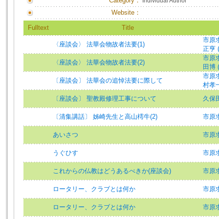
Category：
Individual Author
Website：
Fulltext
Title
市原求
〈座談会〉 法華会物故者法要(1)
正亨 
市原求
〈座談会〉 法華会物故者法要(2)
田博 
市原求
〔座談会〕 法華会の追悼法要に際して
村孝一
〔座談会〕 聖教殿修理工事について
久保田
〔清集講話〕 姊崎先生と高山樗牛(2)
市原求
あいさつ
市原求
うぐひす
市原求
これからの仏教はどうあるべきか(座談会)
市原求
ロータリー、クラブとは何か
市原
ロータリー、クラブとは何か
市原