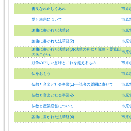
善良なれ正しくあれ
市原
愛と慈悲について
市原求
謠曲に書かれた法華経
市原求
謠曲に書かれた法華経(2)
市原求
謠曲に書かれた法華経(3)-法華の和歌と謡曲・霊鷲山
市原求
のあこがれ
競争の正しい意味とこれを超えるもの
市原求
仏をおもう
市原求
仏教と音楽と社会事業(1)-一読者の質問に寄せて
市原求
仏教と音楽と社会事業-2-
市原求
仏教と産業経営について
市原求
謡曲に書かれた法華経(4)
市原求