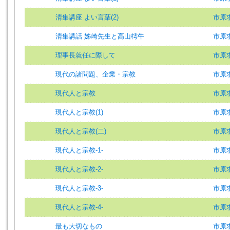
清集講座 よい言葉(2)
市原求
清集講話 姊崎先生と高山樗牛
市原求
理事長就任に際して
市原求
現代の諸問題、企業・宗教
市原求
現代人と宗教
市原求
現代人と宗教(1)
市原求
現代人と宗教(二)
市原求
現代人と宗教-1-
市原求
現代人と宗教-2-
市原求
現代人と宗教-3-
市原求
現代人と宗教-4-
市原求
最も大切なもの
市原求