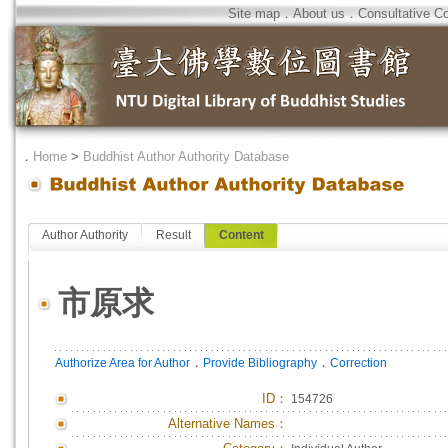
Site map
．
About us
．
Consultative C
．
Home
>
Buddhist Author Authority Database
Author Authority
Result
Content
市原求
．
．
Authorize Area for Author
Provide Bibliography
Correction
ID
：
154726
Alternative Names：