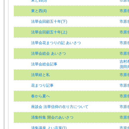
東と西(3)
市原求
東と西(4)
市原求
法華会回顧五十年(下)
市原求
法華会回顧五十年(上)
市原求
法華会花まつりの記 あいさつ
市原求
法華会総会 あいさつ
市原求
吉村孝
法華会総会記事
茂田井
法華経と私
市原求
花まつり記事
市原求
春から夏へ
市原求
座談会 法華信仰の在り方について
市原求
清集特集 開会のあいさつ
市原求
清集講座 よい言葉(1)
市原求