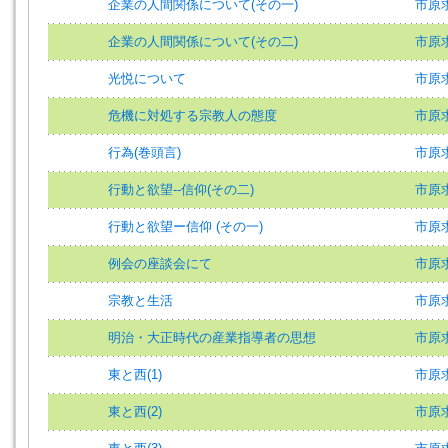
企業の人間関係について(その一)
市原求
企業の人間関係について(その二)
市原求
光悦について
市原求
危機に対処する宗教人の態度
市原求
行為(巻頭言)
市原求
行動と欲望--信仰(その二)
市原求
行動と欲望ー信仰 (その一)
市原求
例会の座談会にて
市原求
宗教と生活
市原求
明治・大正時代の産業指導者の思想
市原求
東と西(1)
市原求
東と西(2)
市原求