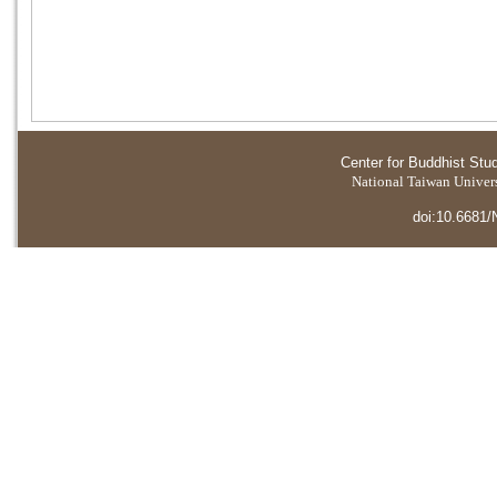
Center for Buddhist Stu
National Taiwan Universi
doi:10.6681