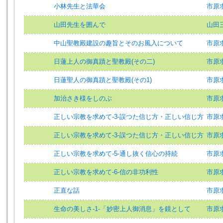
小林先生と法華会
市原求
山田先生を囲んで
山田三
中山聖教殿建設の趣旨とそのお風入について
市原求
日蓮上人の御真蹟と聖教殿(その二)
市原求
日蓮聖人の御真蹟と聖教殿(その1)
市原求
加治さき様をしのぶ
市原求
正しい宗教を求めて-3-誤つた信じ方・正しい信じ方
市原
正しい宗教を求めて-3-誤つた信じ方・正しい信じ方
市原求
正しい宗教を求めて-5-通し抜く信心の持続
市原求
正しい宗教を求めて-6-信の非功利性
市原求
正直な話
市原求
生命の美しさ-1-「妙密上人御消息」を鏡として
市原求