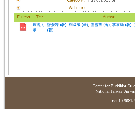
Category：
Individual Author
Website：
Fulltext
Title
Author
圖書文
許媛婷 (著)
;
劉國威 (著)
;
盧雪燕 (著)
;
李泰翰 (著)
;
獻
(著)
Center for Buddhist Stu
National Taiwan Universi
doi:10.6681