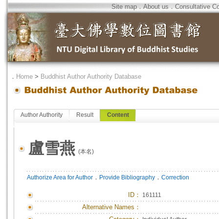
Site map
．
About us
．
Consultative C
．
Home
>
Buddhist Author Authority Database
Author Authority
Result
Content
盧雪燕
(本名)
．
．
Authorize Area for Author
Provide Bibliography
Correction
ID
：
161111
Alternative Names：