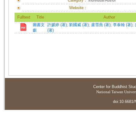
Category：
Individual Author
Website：
Fulltext
Title
Author
圖書文
許媛婷 (著)
;
劉國威 (著)
;
盧雪燕 (著)
;
李泰翰 (著)
;
獻
(著)
Center for Buddhist Stu
National Taiwan Universi
doi:10.6681