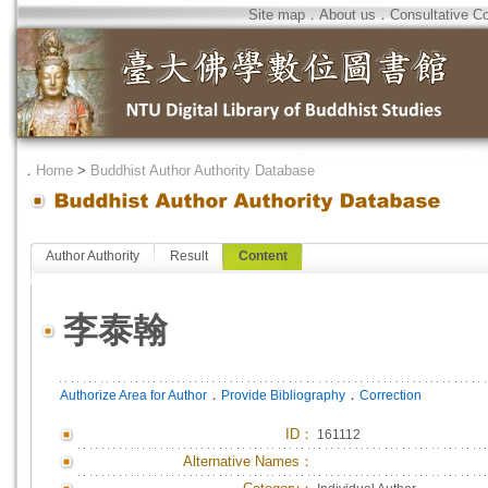
Site map
．
About us
．
Consultative C
．
Home
>
Buddhist Author Authority Database
Author Authority
Result
Content
李泰翰
．
．
Authorize Area for Author
Provide Bibliography
Correction
ID
：
161112
Alternative Names：