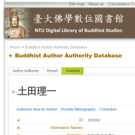
Site map
．
About us
．
Consultative C
．
Home
>
Buddhist Author Authority Database
Author Authority
Result
Content
土田理一
．
．
Authorize Area for Author
Provide Bibliography
Correction
ID
：
161602
Alternative Names：