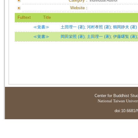
Category：
Individual Author
Website：
Fulltext
Title
≪覚書≫
土田理一 (著)
;
河村孝照 (著)
;
鶴岡静夫 (著)
≪覚書≫
岡田栄照 (著)
;
土田理一 (著)
;
伊藤曙覧 (著)
Center for Buddhist Stu
National Taiwan Universi
doi:10.6681