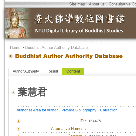
Site map
．
About us
．
Consultative C
．
Home
>
Buddhist Author Authority Database
Author Authority
Result
Content
葉慧君
．
．
Authorize Area for Author
Provide Bibliography
Correction
ID
：
164475
Alternative Names：