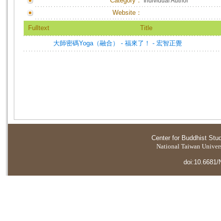
Category：
Individual Author
Website：
Fulltext
Title
大師密碼Yoga（融合） - 福來了！ - 宏智正覺
Center for Buddhist Stu
National Taiwan Universi
doi:10.6681