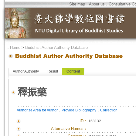
Site map
．
About us
．
Consultative C
．
Home
>
Buddhist Author Authority Database
Author Authority
Result
Content
釋振藥
．
．
Authorize Area for Author
Provide Bibliography
Correction
ID
：
168132
Alternative Names：