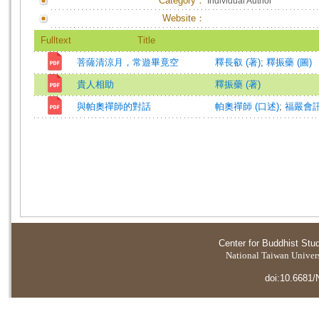
Category：
Individual Author
Website：
Fulltext
Title
菩薩清涼月，常遊畢竟空
釋長叡 (著)
;
釋振藥 (圖)
貴人相助
釋振藥 (著)
與帕奧禪師的對話
帕奧禪師 (口述)
;
福嚴會訊
Center for Buddhist Stu
National Taiwan Universi
doi:10.6681