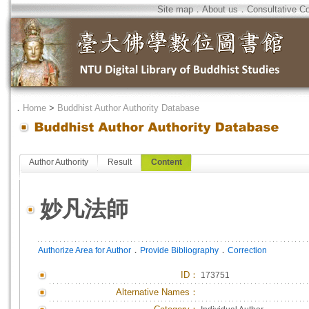
Site map
．
About us
．
Consultative C
．
Home
>
Buddhist Author Authority Database
Author Authority
Result
Content
妙凡法師
．
．
Authorize Area for Author
Provide Bibliography
Correction
ID
：
173751
Alternative Names：